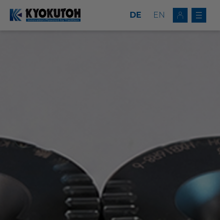
DE
EN
Deutsch
EN
Kappenfräser
Kappenwechsler
Fräser-Wechsler-Kombinationen
Fräswerkzeuge
Service
Unternehmen